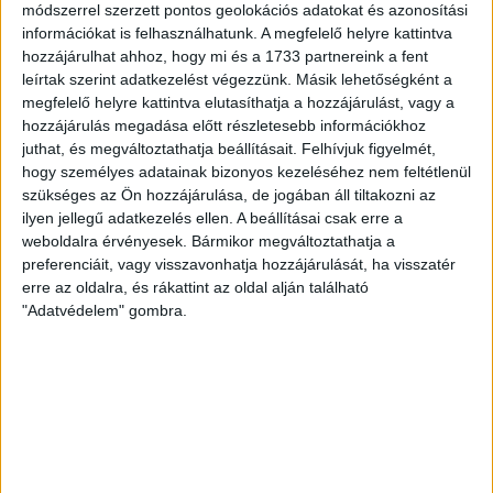
módszerrel szerzett pontos geolokációs adatokat és azonosítási
Mesterséges Intelligencia:
információkat is felhasználhatunk. A megfelelő helyre kattintva
Magyarországon a korrupció veszélyt
hozzájárulhat ahhoz, hogy mi és a 1733 partnereink a fent
jelent a közvagyonra
leírtak szerint adatkezelést végezzünk. Másik lehetőségként a
megfelelő helyre kattintva elutasíthatja a hozzájárulást, vagy a
2022. november 16.
hozzájárulás megadása előtt részletesebb információkhoz
A kormány megvádolta az ellenzéket a
juthat, és megváltoztathatja beállításait.
Felhívjuk figyelmét,
kalocsai szülészet bezárásával, majd
hogy személyes adatainak bizonyos kezeléséhez nem feltétlenül
bezárta, aztán kinyitotta
szükséges az Ön hozzájárulása, de jogában áll tiltakozni az
ilyen jellegű adatkezelés ellen. A beállításai csak erre a
2022. szeptember 29.
weboldalra érvényesek. Bármikor megváltoztathatja a
preferenciáit, vagy visszavonhatja hozzájárulását, ha visszatér
A Fradi támogatására azért futotta a
erre az oldalra, és rákattint az oldal alján található
félévet 81 milliárdos veszteséggel záró
"Adatvédelem" gombra.
MVM-nek
2022. szeptember 21.
A Gazprom mesterséges pánikkal tartja
rekordmagasan az európai gázárakat
2022. szeptember 8.