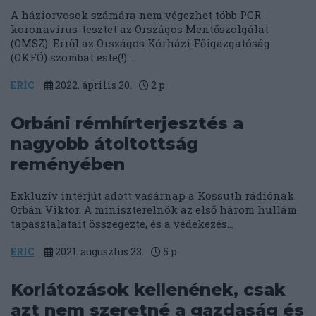
A háziorvosok számára nem végezhet több PCR
koronavírus-tesztet az Országos Mentőszolgálat
(OMSZ). Erről az Országos Kórházi Főigazgatóság
(OKFÖ) szombat este(!)...
ERIC
2022. április 20.
2
p
Orbáni rémhírterjesztés a
nagyobb átoltottság
reményében
Exkluzív interjút adott vasárnap a Kossuth rádiónak
Orbán Viktor. A miniszterelnök az első három hullám
tapasztalatait összegezte, és a védekezés...
ERIC
2021. augusztus 23.
5
p
Korlátozások kellenének, csak
azt nem szeretné a gazdaság és