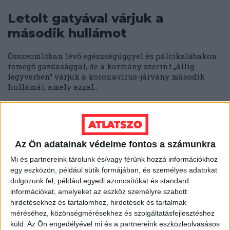
Letolt gatyával várjuk a
második hullámot
Összeomlóban lévő egészségüggyel és pálcikalábakon
remegő gazdasággal, de a kormány szerint „állig
fegyverben” várjuk a koronavírus-járvány második
hullámát, amely azzal...
ERIC
2020. szeptember 15.
5
p
Az Ön adatainak védelme fontos a számunkra
KAPCSOLÓDÓ CIKKEK
Mi és partnereink tárolunk és/vagy férünk hozzá információkhoz
egy eszközön, például sütik formájában, és személyes adatokat
2023. május 24.
dolgozunk fel, például egyedi azonosítókat és standard
Schmidt Mária 10 legdurvább Amerika-
információkat, amelyeket az eszköz személyre szabott
ellenes kirohanása
hirdetésekhez és tartalomhoz, hirdetések és tartalmak
méréséhez, közönségmérésekhez és szolgáltatásfejlesztéshez
2023. január 19.
küld.
Az Ön engedélyével mi és a partnereink eszközleolvasásos