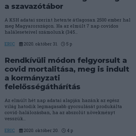
a szavazótábor
A KSH adatai szerint hetente átlagosan 2500 ember hal
meg Magyarországon. Ha az elmúlt 7 nap covidos
haláleseteivel számolunk (345...
ERIC
2020. október 31.
5
p
Rendkívüli módon felgyorsult a
covid mortalitása, meg is indult
a kormányzati
felelősségáthárítás
Az elmúlt hét nap adatai alapján hazánk az egész
világ hatodik legmagasabb gyorsulását produkálta
covid-halálozásban, ha az abszolút növekményt
vesszük...
ERIC
2020. október 20.
4
p