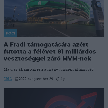
FOCI
A Fradi támogatására azért
futotta a félévet 81 milliárdos
veszteséggel záró MVM-nek
Majd az állam kifizeti a hiányt, hiszen állami cég.
ERIC
2022. szeptember 29.
4
p