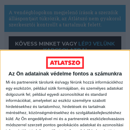
A vendégblogokon megjelenő írások a szerzőik
álláspontjait tükrözik, az Átlátszó nem gyakorol
szerkesztői kontrollt a tartalmuk felett.
KÖVESS MINKET VAGY
LÉPJ VELÜNK
KAPCSOLATBA!
Az Ön adatainak védelme fontos a számunkra
Mi és partnereink tárolunk és/vagy férünk hozzá információkhoz
egy eszközön, például sütik formájában, és személyes adatokat
dolgozunk fel, például egyedi azonosítókat és standard
információkat, amelyeket az eszköz személyre szabott
hirdetésekhez és tartalomhoz, hirdetések és tartalmak
méréséhez, közönségmérésekhez és szolgáltatásfejlesztéshez
küld.
Az Ön engedélyével mi és a partnereink eszközleolvasásos
módszerrel szerzett pontos geolokációs adatokat és azonosítási