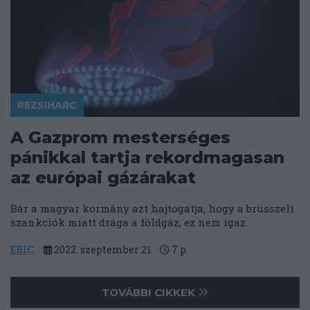
REZSIHARC
A Gazprom mesterséges
pánikkal tartja rekordmagasan
az európai gázárakat
Bár a magyar kormány azt hajtogatja, hogy a brüsszeli
szankciók miatt drága a földgáz, ez nem igaz.
ERIC
2022. szeptember 21.
7
p
TOVÁBBI CIKKEK