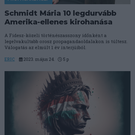
Schmidt Mária 10 legdurvább
Amerika-ellenes kirohanása
A Fidesz-közeli történészasszony időnként a
legelvakultabb orosz propagandaoldalakon is túltesz.
Válogatás az elmúlt 1 év interjúiból.
ERIC
2023. május 24.
5
p