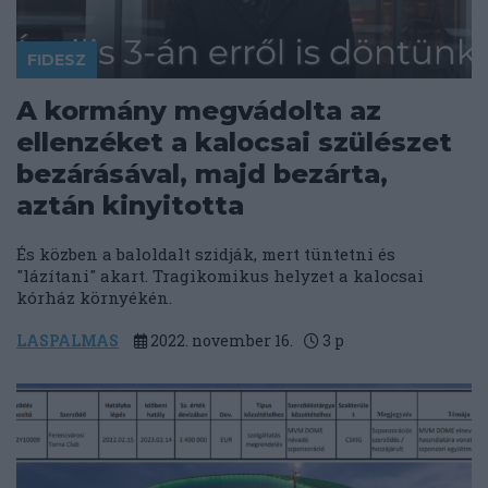
FIDESZ
A kormány megvádolta az
ellenzéket a kalocsai szülészet
bezárásával, majd bezárta,
aztán kinyitotta
És közben a baloldalt szidják, mert tüntetni és
"lázítani" akart. Tragikomikus helyzet a kalocsai
kórház környékén.
LASPALMAS
2022. november 16.
3
p