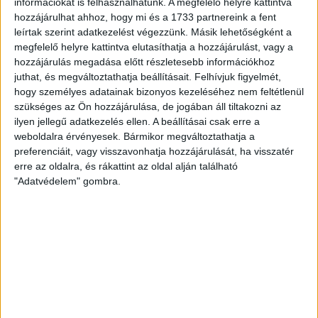
információkat is felhasználhatunk. A megfelelő helyre kattintva
hozzájárulhat ahhoz, hogy mi és a 1733 partnereink a fent
leírtak szerint adatkezelést végezzünk. Másik lehetőségként a
megfelelő helyre kattintva elutasíthatja a hozzájárulást, vagy a
hozzájárulás megadása előtt részletesebb információkhoz
ATLATSZO.HU LEGFRISSEBB
juthat, és megváltoztathatja beállításait.
Felhívjuk figyelmét,
hogy személyes adatainak bizonyos kezeléséhez nem feltétlenül
2026. augusztus 6.
szükséges az Ön hozzájárulása, de jogában áll tiltakozni az
ilyen jellegű adatkezelés ellen. A beállításai csak erre a
Mészárosék V-Híd Kft.-je behúzta az első,
weboldalra érvényesek. Bármikor megváltoztathatja a
300 milliós tenderét a választások óta
preferenciáit, vagy visszavonhatja hozzájárulását, ha visszatér
erre az oldalra, és rákattint az oldal alján található
2026. augusztus 6.
"Adatvédelem" gombra.
Mi maradt mára a független sajtóból? –
podcast Mong Attilával az Átlátszó 15.
szülinapja alkalmából
2026. augusztus 5.
Amerikai állami támogatásra pályázna az
USA-ba átmentett orbánista think-tank