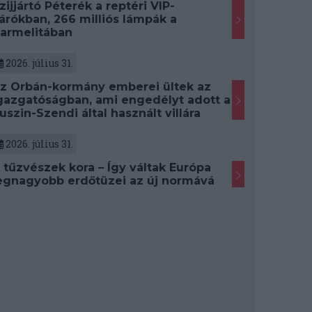
zijjártó Péterék a reptéri VIP-
árókban, 266 milliós lámpák a
armelitában
2026. július 31.
z Orbán-kormány emberei ültek az
gazgatóságban, ami engedélyt adott a
uszin-Szendi által használt villára
2026. július 31.
 tűzvészek kora – Így váltak Európa
egnagyobb erdőtüzei az új normává