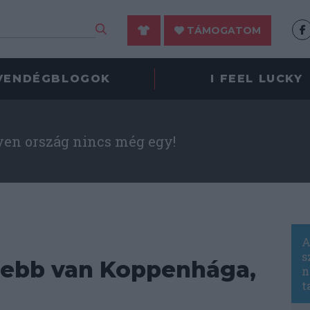
TÁMOGATOM
VENDÉGBLOGOK
I FEEL LUCKY
yen ország nincs még egy!
A
s
lebb van Koppenhága,
n
t