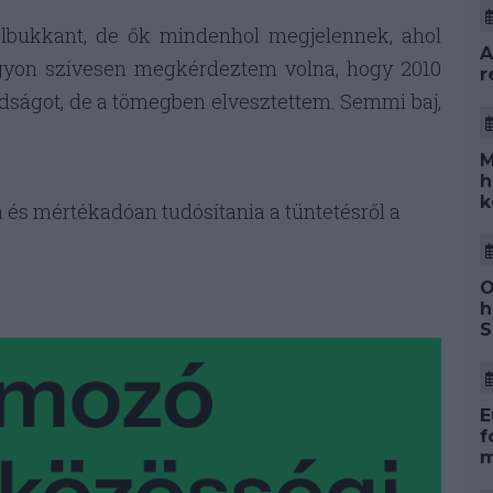
felbukkant, de ők mindenhol megjelennek, ahol
A
gyon szívesen megkérdeztem volna, hogy 2010
r
badságot, de a tömegben elvesztettem. Semmi baj,
M
h
k
 és mértékadóan tudósítania a tüntetésről a
O
h
S
E
f
m