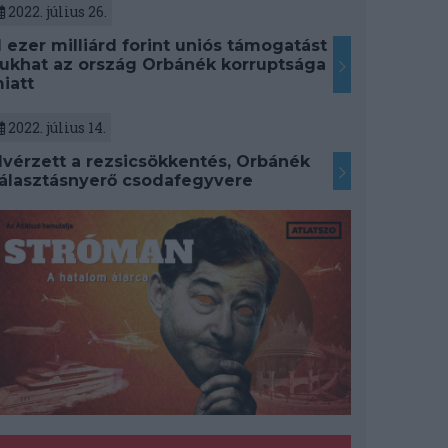
2022. július 26.
1 ezer milliárd forint uniós támogatást
ukhat az ország Orbánék korruptsága
iatt
2022. július 14.
lvérzett a rezsicsökkentés, Orbánék
álasztásnyerő csodafegyvere