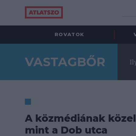
ROVATOK
VASTAGBŐR
Il
A közmédiának köze
mint a Dob utca