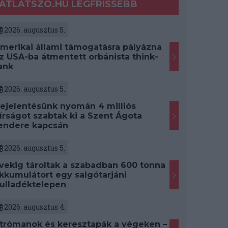
ATLATSZO.HU LEGFRISSEBB
2026. augusztus 5.
merikai állami támogatásra pályázna
z USA-ba átmentett orbánista think-
ank
2026. augusztus 5.
ejelentésünk nyomán 4 milliós
írságot szabtak ki a Szent Ágota
endere kapcsán
2026. augusztus 5.
vekig tároltak a szabadban 600 tonna
kkumulátort egy salgótarjáni
ulladéktelepen
2026. augusztus 4.
trómanok és keresztapák a végeken –