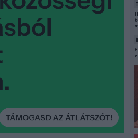
1
b
m
E
v