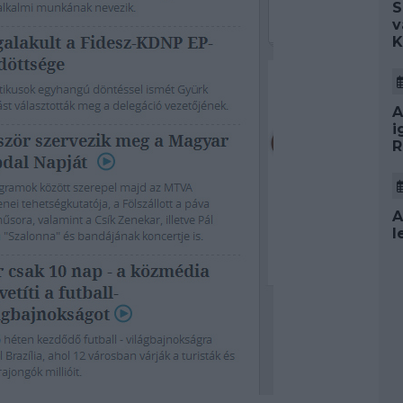
S
v
K
A
i
R
A
l