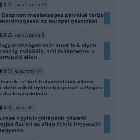
2022. szeptember 21.
 Gazprom mesterséges pánikkal tartja
ekordmagasan az európai gázárakat
2022. szeptember 8.
agyarországon már most is 6 olyan
atóság működik, ami felléphetne a
orrupció ellen
2022. augusztus 24.
lvasók nélküli bulvároldalak állami
irdetéseiből nyeli a közpénzt a Rogán-
arka koprodukció
2022. július 29.
urópa egyik legdrágább gázárát
ogják fizetni az átlag felett fogyasztó
agyarok