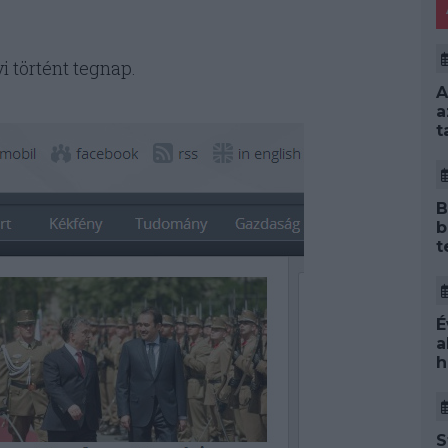
 történt tegnap.
A
a
t
B
b
t
É
a
h
S