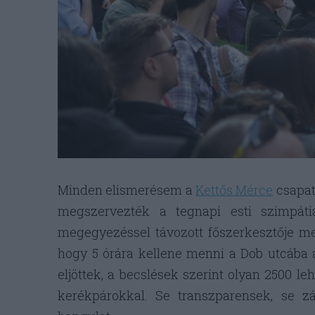
Minden elismerésem a
Kettős Mérce
csapatá
megszervezték a tegnapi esti szimpát
megegyezéssel távozott főszerkesztője mel
hogy 5 órára kellene menni a Dob utcába
eljöttek, a becslések szerint olyan 2500 leh
kerékpárokkal. Se transzparensek, se zá