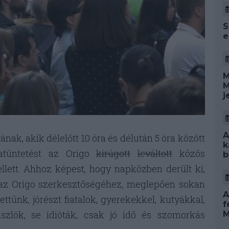
S
e
M
M
j
A
nak, akik délelőtt 10 óra és délután 5 óra között
k
iatüntetést az Origo
kirúgott
leváltott
közös
b
lett. Ahhoz képest, hogy napközben derült ki,
 az Origo szerkesztőségéhez, meglepően sokan
A
ettünk, jórészt fiatalok, gyerekekkel, kutyákkal,
f
szlók, se idióták, csak jó idő és szomorkás
M