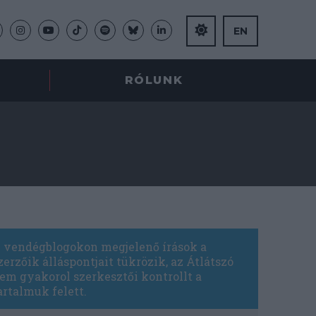
EN
RÓLUNK
 vendégblogokon megjelenő írások a
zerzőik álláspontjait tükrözik, az Átlátszó
em gyakorol szerkesztői kontrollt a
artalmuk felett.