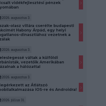
lcsalt vidékfejlesztési pénzek
yomában
2026. augusztus 3.
szak-olasz villára cserélte budapesti
akcímét Habony Árpád, egy helyi
ngatlanos-dinasztiához vezetnek a
zálak
2026. augusztus 3.
eleslegessé váltak a külföldi
rbánisták, vezetőik Amerikában
ázalnak a hálózattal
2026. augusztus 3.
egérkezett az Átlátszó
obilalkalmazása iOS-re és Androidra!
2026. július 31.