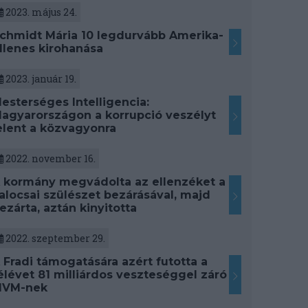
2023. május 24.
chmidt Mária 10 legdurvább Amerika-
llenes kirohanása
2023. január 19.
esterséges Intelligencia:
agyarországon a korrupció veszélyt
elent a közvagyonra
2022. november 16.
 kormány megvádolta az ellenzéket a
alocsai szülészet bezárásával, majd
ezárta, aztán kinyitotta
2022. szeptember 29.
 Fradi támogatására azért futotta a
élévet 81 milliárdos veszteséggel záró
VM-nek