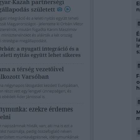
E
n
É
l
i
s
F
o
h
M
m