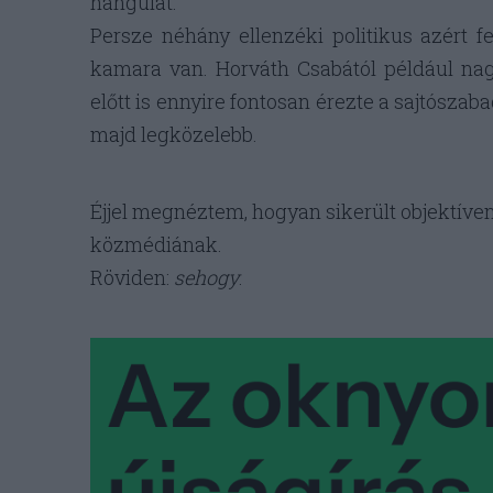
hangulat.
Persze néhány ellenzéki politikus azért 
kamara van. Horváth Csabától például na
előtt is ennyire fontosan érezte a sajtósza
majd legközelebb.
Éjjel megnéztem, hogyan sikerült objektíven
közmédiának.
Röviden:
sehogy
.