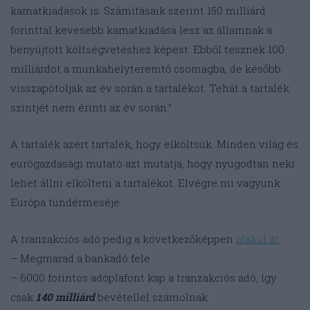
kamatkiadások is. Számításaik szerint 150 milliárd
forinttal kevesebb kamatkiadása lesz az államnak a
benyújtott költségvetéshez képest. Ebből tesznek 100
milliárdot a munkahelyteremtő csomagba, de később
visszapótolják az év során a tartalékot. Tehát a tartalék
szintjét nem érinti az év során.”
A tartalék azért tartalék, hogy elköltsük. Minden világ és
eurógazdasági mutató azt mutatja, hogy nyugodtan neki
lehet állni elkölteni a tartalékot. Elvégre mi vagyunk
Európa tündérmeséje.
A tranzakciós adó pedig a következőképpen
alakul át
:
– Megmarad a bankadó fele
– 6000 forintos adóplafont kap a tranzakciós adó, így
csak
140 milliárd
bevétellel számolnak