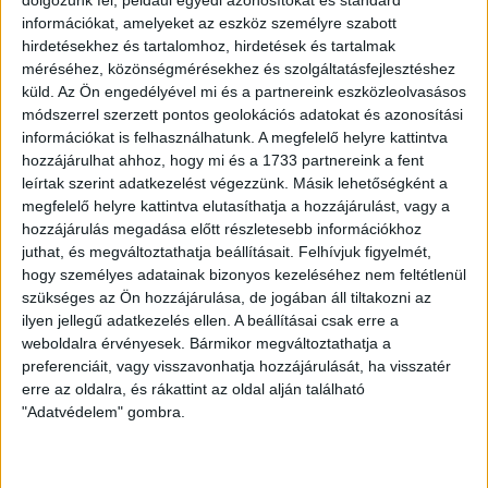
dolgozunk fel, például egyedi azonosítókat és standard
információkat, amelyeket az eszköz személyre szabott
hirdetésekhez és tartalomhoz, hirdetések és tartalmak
méréséhez, közönségmérésekhez és szolgáltatásfejlesztéshez
küld.
Az Ön engedélyével mi és a partnereink eszközleolvasásos
módszerrel szerzett pontos geolokációs adatokat és azonosítási
információkat is felhasználhatunk. A megfelelő helyre kattintva
Nélküled nincsenek sztorik.
hozzájárulhat ahhoz, hogy mi és a 1733 partnereink a fent
leírtak szerint adatkezelést végezzünk. Másik lehetőségként a
megfelelő helyre kattintva elutasíthatja a hozzájárulást, vagy a
hozzájárulás megadása előtt részletesebb információkhoz
juthat, és megváltoztathatja beállításait.
Felhívjuk figyelmét,
BANKKÁRTYA
ÁTUTALÁS
PAYPAL
hogy személyes adatainak bizonyos kezeléséhez nem feltétlenül
szükséges az Ön hozzájárulása, de jogában áll tiltakozni az
ilyen jellegű adatkezelés ellen. A beállításai csak erre a
1%
ÍGY IS TÁMOGATHATSZ
weboldalra érvényesek. Bármikor megváltoztathatja a
preferenciáit, vagy visszavonhatja hozzájárulását, ha visszatér
Támogasd a munkánkat bankkártyás
erre az oldalra, és rákattint az oldal alján található
fizetéssel! Köszönjük.
"Adatvédelem" gombra.
5 000 Ft
10 000 Ft
20 000 Ft