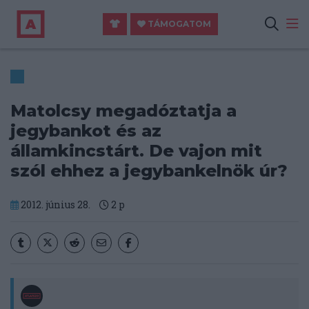
TÁMOGATOM
Matolcsy megadóztatja a
jegybankot és az
államkincstárt. De vajon mit
szól ehhez a jegybankelnök úr?
2012. június 28.
2
p