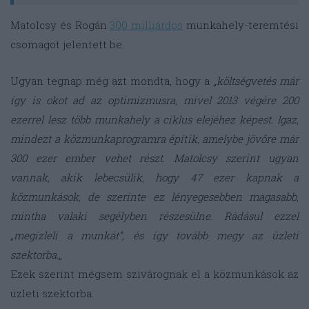
Matolcsy és Rogán
300 milliárdos
munkahely-teremtési
csomagot jelentett be.
Ugyan tegnap még azt mondta, hogy a „
költségvetés már
így is okot ad az optimizmusra, mivel 2013 végére 200
ezerrel lesz több munkahely a ciklus elejéhez képest. Igaz,
mindezt a közmunkaprogramra építik, amelybe jövőre már
300 ezer ember vehet részt. Matolcsy szerint ugyan
vannak, akik lebecsülik, hogy 47 ezer kapnak a
közmunkások, de szerinte ez lényegesebben magasabb,
mintha valaki segélyben részesülne. Rádásul ezzel
„megízleli a munkát”, és így tovább megy az üzleti
szektorba.
„
Ezek szerint mégsem szivárognak el a közmunkások az
üzleti szektorba.