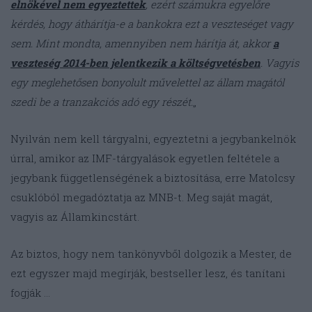
elnökével nem egyeztettek
, ezért számukra egyelőre
kérdés, hogy áthárítja-e a bankokra ezt a veszteséget vagy
sem. Mint mondta, amennyiben nem hárítja át, akkor
a
veszteség 2014-ben jelentkezik a költségvetésben
. Vagyis
egy meglehetősen bonyolult művelettel az állam magától
szedi be a tranzakciós adó egy részét.
„
Nyilván nem kell tárgyalni, egyeztetni a jegybankelnök
úrral, amikor az IMF-tárgyalások egyetlen feltétele a
jegybank függetlenségének a biztosítása, erre Matolcsy
csuklóból megadóztatja az MNB-t. Meg saját magát,
vagyis az Államkincstárt.
Az biztos, hogy nem tankönyvből dolgozik a Mester, de
ezt egyszer majd megírják, bestseller lesz, és tanítani
fogják …