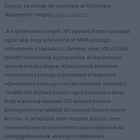
Szóljon, ha értitek, de szerintem az Unortodox
Nagymester megint
nagyot alkotott
:
„A foglalkoztatást segítő, 300 milliárd forintos program
egyik lába, hogy kiterjesztik az MNB pénzügyi
műveleteire a tranzakciós illetéket; ezzel 100 milliárd
forintot biztosítanak a programhoz, és ugyanennyit
tesznek hozzá a Magyar Államkincstár keretében
végrehajtott pénzügyi műveletekre kiterjesztett
egyezrelékes pénzügyi tranzakciósilleték-bevételből.
További 100 milliárd forintot úgy biztosítana a tárca,
hogy a jelenleg összesen 320 milliárd forintos
költségvetési tartalékból 100 milliárd forintot venne
kölcsön.
A tartalékból azért vesznek kölcsön, mert
reményeik szerint a jövő évben már csökkennek az
állampapírhozamok, és ezzel csökkennek a