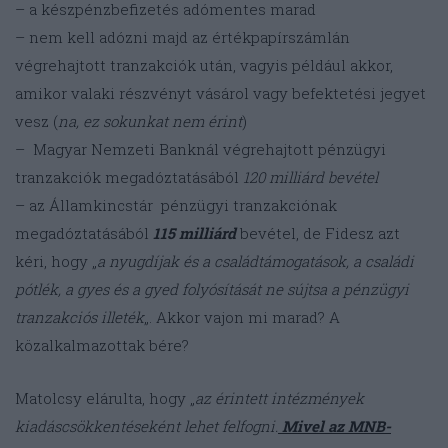
– a készpénzbefizetés adómentes marad
–
nem kell adózni majd az értékpapírszámlán
végrehajtott tranzakciók után, vagyis például akkor,
amikor valaki részvényt vásárol vagy befektetési jegyet
vesz (
na, ez sokunkat nem érint
)
–
Magyar Nemzeti Banknál végrehajtott pénzügyi
tranzakciók megadóztatásából
120 milliárd bevétel
– az Államkincstár
pénzügyi tranzakciónak
megadóztatásából
115 milliárd
bevétel, de Fidesz azt
kéri, hogy „
a nyugdíjak és a családtámogatások, a családi
pótlék, a gyes és a gyed folyósítását ne sújtsa a pénzügyi
tranzakciós illeték
„. Akkor vajon mi marad? A
közalkalmazottak bére?
Matolcsy elárulta, hogy „
az érintett intézmények
kiadáscsökkentéseként lehet felfogni.
Mivel az MNB-