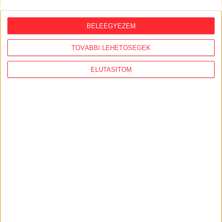
Feleslegessé váltak a külföldi orbánisták,
vezetőik Amerikában házalnak a
hálózattal
BELEEGYEZEM
TOVÁBBI LEHETŐSÉGEK
ELUTASÍTOM
AJÁNLÓ