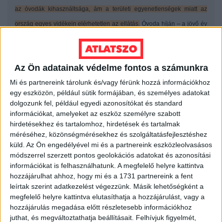
az óvodák kihasználtsága, ám a területi egyenetlenségek miatt az
ország egyes vidékein elérhetetlen az ellátás.
Óvoda híján – a jövő év
végéig – a családi napközi, vagy házi gyermekfelügyelet jelenthetne
megoldást, ám itt is tapasztalható az ellátás területi egyenetlensége: a
Az Ön adatainak védelme fontos a számunkra
családi napközik több mint 43% százaléka a Közép-magyarországi
Mi és partnereink tárolunk és/vagy férünk hozzá információkhoz
régióban található. A családi napközi szolgáltatás további problémája
egy eszközön, például sütik formájában, és személyes adatokat
az, hogy csak kevesen kötöttek feladat-ellátási szerződést az
dolgozunk fel, például egyedi azonosítókat és standard
információkat, amelyeket az eszköz személyre szabott
önkormányzatokkal. Ahol nincs ilyen szerződés, ott magas a térítési díj,
hirdetésekhez és tartalomhoz, hirdetések és tartalmak
amit a szociálisan rászoruló gyermekek szülei nem tudnak megfizetni.
méréséhez, közönségmérésekhez és szolgáltatásfejlesztéshez
Vizsgálata nyomán Szabó Máté ombudsman felkérte a
küld.
Az Ön engedélyével mi és a partnereink eszközleolvasásos
módszerrel szerzett pontos geolokációs adatokat és azonosítási
Kormányt, hogy tekintse át a gyermekek napközbeni ellátásának jogi
információkat is felhasználhatunk. A megfelelő helyre kattintva
szabályozását, a szabályozás egységességét, a szakmai garanciák
hozzájárulhat ahhoz, hogy mi és a 1731 partnereink a fent
leírtak szerint adatkezelést végezzünk. Másik lehetőségként a
érvényesülését, az ellátás ellenőrizhetőségét, a szankciórendszert. A
megfelelő helyre kattintva elutasíthatja a hozzájárulást, vagy a
biztos kezdeményezte, hogy
a szaktárca dolgozzon ki intézkedési
hozzájárulás megadása előtt részletesebb információkhoz
juthat, és megváltoztathatja beállításait.
Felhívjuk figyelmét,
tervet, amellyel elérhető, hogy az önkormányzatok eleget tegyenek