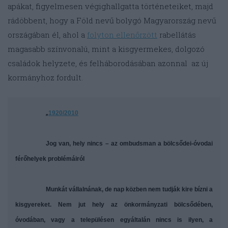
apákat, figyelmesen végighallgatta történeteiket, majd
rádöbbent, hogy a Föld nevű bolygó Magyarország nevű
országában él, ahol a
folyton ellenőrzött
rabellátás
magasabb színvonalú, mint a kisgyermekes, dolgozó
családok helyzete, és felháborodásában azonnal az új
kormányhoz fordult.
„
1920/2010
Jog van, hely nincs – az ombudsman a bölcsődei-óvodai
férőhelyek problémáiról
Munkát vállalnának, de nap közben nem tudják kire bízni a
kisgyereket. Nem jut hely az önkormányzati bölcsődében,
óvodában, vagy a településen egyáltalán nincs is ilyen, a