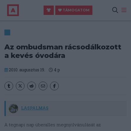
TÁMOGATOM
Az ombudsman rácsodálkozott
a kevés óvodára
2010. augusztus 19.
4
p
LASPALMAS
A tegnapi nap überalles megnyilvánulását az