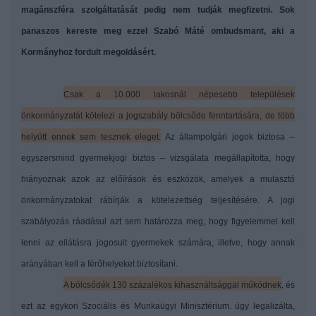
magánszféra szolgáltatását pedig nem tudják megfizetni. Sok
panaszos kereste meg ezzel Szabó Máté ombudsmant, aki a
Kormányhoz fordult megoldásért.
Csak a 10.000 lakosnál népesebb települések
önkormányzatát kötelezi a jogszabály bölcsőde fenntartására, de több
helyütt ennek sem tesznek eleget.
Az állampolgári jogok biztosa –
egyszersmind gyermekjogi biztos – vizsgálata megállapította, hogy
hiányoznak azok az előírások és eszközök, amelyek a mulasztó
önkormányzatokat rábírják a kötelezettség teljesítésére. A jogi
szabályozás ráadásul azt sem határozza meg, hogy figyelemmel kell
lenni az ellátásra jogosult gyermekek számára, illetve, hogy annak
arányában kell a férőhelyeket biztosítani.
A bölcsődék 130 százalékos kihasználtsággal működnek
, és
ezt az egykori Szociális és Munkaügyi Minisztérium. úgy legalizálta,