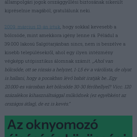
állampolgári jogok országgyűlési biztosának sikerült
kipréselnie magából, gratulálunk neki.
2009. március 13-án írtuk
, hogy sokkal kevesebb a
bölcsöde, mint amekkora igény lenne rá. Péládul a
39.000 lakosú Salgótarjánban sincs, nem is beszélve a
kisebb településekről, ahol egy ilyen intézmény
végképp utópisztikus álomnak számít.
„Ahol van
bölcsőde, ott se rózsás a helyzet, 1-1,5 év a várólista, de olyat
is hallani, hogy a pocakban lévő babát íratják be…Egy
20.000-es városban két bölcsőde 30-30 férőhellyel? Vicc. 120
százalékos kihasználtsággal működnek (ez egyébként az
országos átlag), de ez is kevés.”