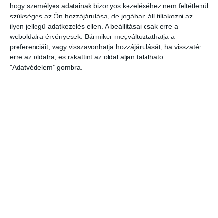
hogy személyes adatainak bizonyos kezeléséhez nem feltétlenül
„
a gyermekek napközbeni ellátását előíró kötelezettségüknek.
szükséges az Ön hozzájárulása, de jogában áll tiltakozni az
ilyen jellegű adatkezelés ellen. A beállításai csak erre a
weboldalra érvényesek. Bármikor megváltoztathatja a
preferenciáit, vagy visszavonhatja hozzájárulását, ha visszatér
erre az oldalra, és rákattint az oldal alján található
"Adatvédelem" gombra.
Végülis jobb későn felébredni, mint soha, de azért
üzenem Szabó Máténak, hogy %Ł$ß×¤!!!!
Nélküled nincsenek sztorik.
BANKKÁRTYA
ÁTUTALÁS
PAYPAL