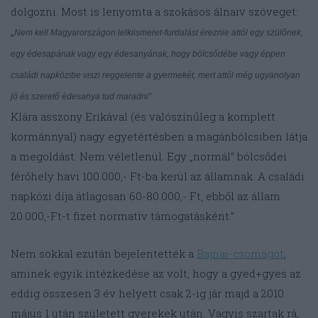
dolgozni. Most is lenyomta a szokásos álnaiv szöveget:
„
Nem kell Magyarországon lelkiismeret-furdalást éreznie attól egy szülőnek,
egy édesapának vagy egy édesanyának, hogy bölcsődébe vagy éppen
családi napközibe viszi reggelente a gyermekét, mert attól még ugyanolyan
jó és szerető édesanya tud maradni”
Klára asszony Erikával (és valószínűleg a komplett
kormánnyal) nagy egyetértésben a magánbölcsiben látja
a megoldást. Nem véletlenül. Egy „normál” bölcsődei
férőhely havi 100.000,- Ft-ba kerül az államnak. A családi
napközi díja átlagosan 60-80.000,- Ft, ebből az állam
20.000,-Ft-t fizet normatív támogatásként.”
Nem sokkal ezután bejelentették a
Bajnai-csomagot
,
aminek egyik intézkedése az volt, hogy a gyed+gyes az
eddig összesen 3 év helyett csak 2-ig jár majd a 2010.
május 1 után született gyerekek után. Vagyis szartak rá,