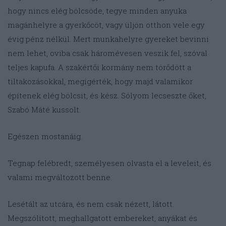
hogy nincs elég bölcsöde, tegye minden anyuka
magánhelyre a gyerkőcöt, vagy üljön otthon vele egy
évig pénz nélkül. Mert munkahelyre gyereket bevinni
nem lehet, oviba csak háromévesen veszik fel, szóval
teljes kapufa. A szakértői kormány nem törődött a
tiltakozásokkal, megígérték, hogy majd valamikor
építenek elég bölcsit, és kész. Sólyom lecseszte őket,
Szabó Máté kussolt.
Egészen mostanáig.
Tegnap felébredt, személyesen olvasta el a leveleit, és
valami megváltozott benne.
Lesétált az utcára, és nem csak nézett, látott.
Megszólított, meghallgatott embereket, anyákat és