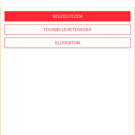
2026. augusztus 3.
BELEEGYEZEM
Megérkezett az Átlátszó
mobilalkalmazása iOS-re és Androidra!
TOVÁBBI LEHETŐSÉGEK
2026. július 31.
ELUTASÍTOM
Szijjártó Péterék a reptéri VIP-várókban,
266 milliós lámpák a Karmelitában
AJÁNLÓ