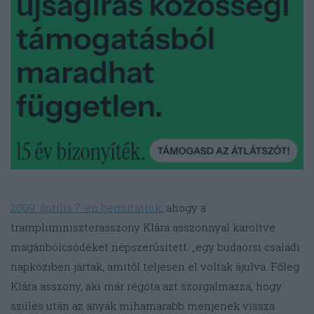
2009. április 7-én bemutattuk
, ahogy a
trampliminiszterasszony Klára asszonnyal karöltve
magánbölcsödéket népszerűsített. „egy budaörsi családi
napköziben jártak, amitől teljesen el voltak ájulva. Főleg
Klára asszony, aki már régóta azt szorgalmazza, hogy
szülés után az anyák mihamarabb menjenek vissza