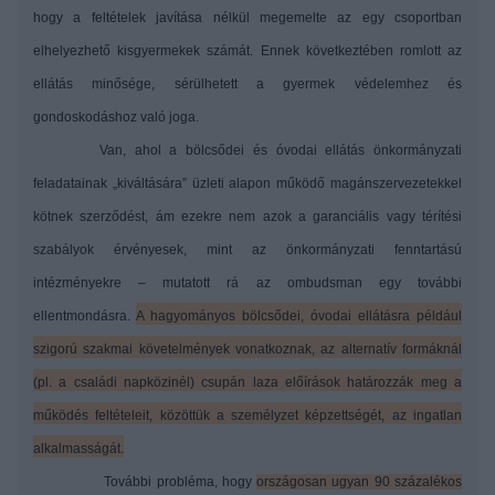
hogy a feltételek javítása nélkül megemelte az egy csoportban
elhelyezhető kisgyermekek számát. Ennek következtében romlott az
ellátás minősége, sérülhetett a gyermek védelemhez és
gondoskodáshoz való joga.
Van, ahol a bölcsődei és óvodai ellátás önkormányzati
feladatainak „kiváltására” üzleti alapon működő magánszervezetekkel
kötnek szerződést, ám ezekre nem azok a garanciális vagy térítési
szabályok érvényesek, mint az önkormányzati fenntartású
intézményekre – mutatott rá az ombudsman egy további
ellentmondásra.
A hagyományos bölcsődei, óvodai ellátásra például
szigorú szakmai követelmények vonatkoznak, az alternatív formáknál
(pl. a családi napközinél) csupán laza előírások határozzák meg a
működés feltételeit, közöttük a személyzet képzettségét, az ingatlan
alkalmasságát.
További probléma, hogy
országosan ugyan 90 százalékos