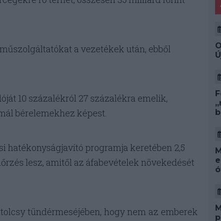
O
űszolgáltatókat a vezetékek után, ebből
Ú
F
óját 10 százalékról 27 százalékra emelik,
„
rmál bérelemekhez képest.
b
i hatékonyságjavító programja keretében 2,5
M
e
enőrzés lesz, amitől az áfabevételek növekedését
ó
M
atolcsy tündérmeséjében, hogy nem az emberek
p