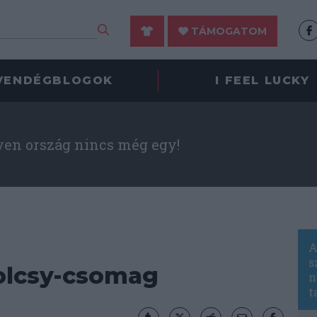
TÁMOGATOM
VENDÉGBLOGOK
I FEEL LUCKY
yen ország nincs még egy!
A
s
tolcsy-csomag
n
t