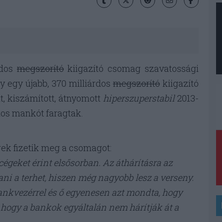
rdos
megszorító
kiigazító csomag szavatossági
sy egy újabb, 370 milliárdos
megszorító
kiigazító
t, kiszámított, átnyomott
hiperszuperstabil
2013-
dos mankót faragtak.
k fizetik meg a csomagot:
égeket érint elsősorban. Az áthárításra az
ni a terhet, hiszen még nagyobb lesz a verseny.
ankvezérrel és ő egyenesen azt mondta, hogy
 hogy a bankok egyáltalán nem hárítják át a