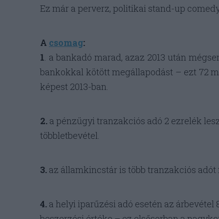
Ez már a perverz, politikai stand-up comed
A
csomag
:
1
. a bankadó marad, azaz 2013 után mégsem
bankokkal kötött megállapodást – ezt 72 mi
képest 2013-ban.
2.
a pénzügyi tranzakciós adó 2 ezrelék lesz 1
többletbevétel.
3.
az államkincstár is több tranzakciós adót fi
4.
a helyi iparűzési adó esetén az árbevétel 
beszerzési értéke – ez elsősorban a nagyker