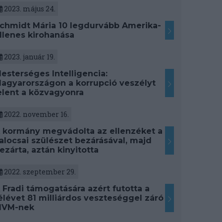
2023. május 24.
chmidt Mária 10 legdurvább Amerika-
llenes kirohanása
2023. január 19.
esterséges Intelligencia:
agyarországon a korrupció veszélyt
elent a közvagyonra
2022. november 16.
 kormány megvádolta az ellenzéket a
alocsai szülészet bezárásával, majd
ezárta, aztán kinyitotta
2022. szeptember 29.
 Fradi támogatására azért futotta a
élévet 81 milliárdos veszteséggel záró
VM-nek