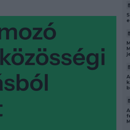
S
e
M
M
j
A
k
b
A
f
M