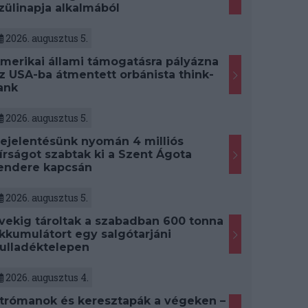
zülinapja alkalmából
2026. augusztus 5.
merikai állami támogatásra pályázna
z USA-ba átmentett orbánista think-
ank
2026. augusztus 5.
ejelentésünk nyomán 4 milliós
írságot szabtak ki a Szent Ágota
endere kapcsán
2026. augusztus 5.
vekig tároltak a szabadban 600 tonna
kkumulátort egy salgótarjáni
ulladéktelepen
2026. augusztus 4.
trómanok és keresztapák a végeken –