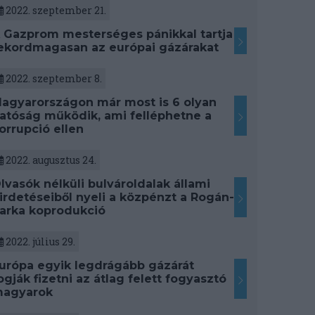
2022. szeptember 21.
 Gazprom mesterséges pánikkal tartja
ekordmagasan az európai gázárakat
2022. szeptember 8.
agyarországon már most is 6 olyan
atóság működik, ami felléphetne a
orrupció ellen
2022. augusztus 24.
lvasók nélküli bulvároldalak állami
irdetéseiből nyeli a közpénzt a Rogán-
arka koprodukció
2022. július 29.
urópa egyik legdrágább gázárát
ogják fizetni az átlag felett fogyasztó
agyarok