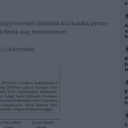
s
zügyi terveiket dobhatják ki a kukába, persze
A
fizetik meg, természetesen.
a
t
alta
a kormány:
B
b
t
É
a
h
S