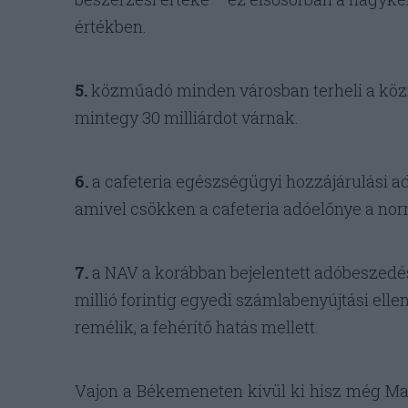
értékben.
5.
közműadó minden városban terheli a közm
mintegy 30 milliárdot várnak.
6.
a cafeteria egészségügyi hozzájárulási ad
amivel csökken a cafeteria adóelőnye a no
7.
a NAV a korábban bejelentett adóbeszedés
millió forintig egyedi számlabenyújtási ell
remélik, a fehérítő hatás mellett.
Vajon a Békemeneten kívül ki hisz még M