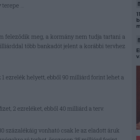
y terepe …
1
b
m
 feleződik meg, a kormány nem tudja tartani a
lliárddal több bankadót jelent a korábbi tervhez
E
v
 ezrelék helyett, ebből 90 milliárd forint lehet a
zet, 2 ezreléket, ebből 40 milliárd a terv.
80 százalékáig vonható csak le az eladott áruk
cégekre ró terhet, összesen 35 milliárd forint