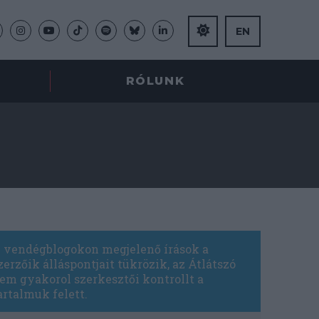
EN
RÓLUNK
 vendégblogokon megjelenő írások a
zerzőik álláspontjait tükrözik, az Átlátszó
em gyakorol szerkesztői kontrollt a
artalmuk felett.