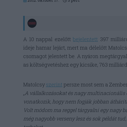
2012. október 17.
3
perc
A 10 nappal ezelőtt
bejelentett
397 milliá
ideje hamar lejárt, mert ma délelőtt Matolc
csomagot jelentett be. A nyáron megtárgyal
as költségvetéshez egy kicsike, 763 milliár
Matolcsy
szerint
persze most sem a Zembere
„
A
vállalkozásokat és nagy multinacionális c
vonatkozik, hogy nem fogják jobban átháríta
Volt módom ma reggel tárgyalni egy nagy b
még nagyobb verseny lesz és sok példát tud,
terheket.
„