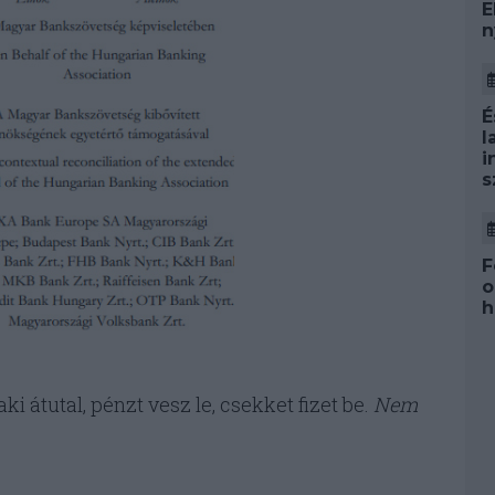
E
n
É
l
i
s
F
o
h
ki átutal, pénzt vesz le, csekket fizet be.
Nem