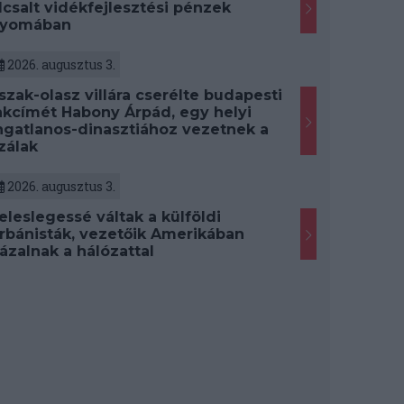
lcsalt vidékfejlesztési pénzek
yomában
2026. augusztus 3.
szak-olasz villára cserélte budapesti
akcímét Habony Árpád, egy helyi
ngatlanos-dinasztiához vezetnek a
zálak
2026. augusztus 3.
eleslegessé váltak a külföldi
rbánisták, vezetőik Amerikában
ázalnak a hálózattal