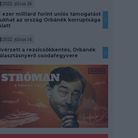
2022. július 26.
1 ezer milliárd forint uniós támogatást
ukhat az ország Orbánék korruptsága
iatt
2022. július 14.
lvérzett a rezsicsökkentés, Orbánék
álasztásnyerő csodafegyvere