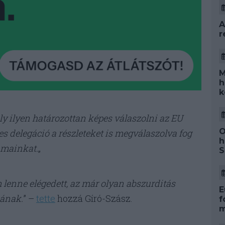
A
r
M
h
k
 ilyen határozottan képes válaszolni az EU
O
s delegáció a részleteket is megválaszolva fog
h
ámainkat.
„
S
 lenne elégedett, az már olyan abszurditás
E
nának.
” –
tette
hozzá Gíró-Szász.
f
m