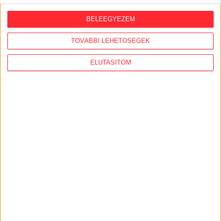
BELEEGYEZEM
AJÁNLÓ
TOVÁBBI LEHETŐSÉGEK
ELUTASÍTOM
PROPAGANDAGÉP