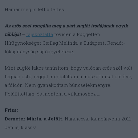
Hamar meg is lett a tettes.
Az erős szél rongálta meg a párt zuglói irodájának egyik
tábláját
–
tájékoztatta
röviden a Független
Hírügynökséget Csillag Melinda, a Budapesti Rendőr-
főkapitányság sajtóügyeletese.
Mint zuglói lakos tanúsítom, hogy valóban erős szél volt
tegnap este, reggel megtaláltam a muskátlinkat eldőlve,
a földön. Nem gyanakodtam bűncselekményre.
Felállítottam, és mentem a villamoshoz …
Friss:
Demeter Márta, a Jelölt.
Naranccsal kampányolni 2011-
ben is, klassz!