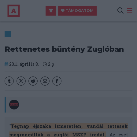
TÁMOGATOM
Rettenetes bűntény Zuglóban
2011. április 8.
2
p
"
Tegnap éjszaka ismeretlen, vandál tettesek
megrongálták a zuglói MSZP irodát.
Az eset