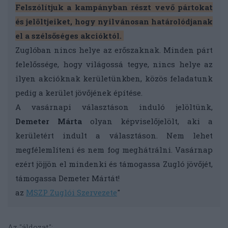
Felszólítjuk a kampányban részt vevő pártokat
és jelöltjeiket, hogy nyilvánosan határolódjanak
el a szélsőséges akcióktól.
Zuglóban nincs helye az erőszaknak. Minden párt
felelőssége, hogy világossá tegye, nincs helye az
ilyen akcióknak kerületünkben, közös feladatunk
pedig a kerület jövőjének építése.
A vasárnapi választáson induló jelöltünk,
Demeter Márta
olyan képviselőjelölt, aki a
kerületért indult a választáson. Nem lehet
megfélemlíteni és nem fog meghátrálni. Vasárnap
ezért jöjjön el mindenki és támogassa Zugló jövőjét,
támogassa Demeter Mártát!
az
MSZP Zuglói Szervezete
"
Az "áldozat":