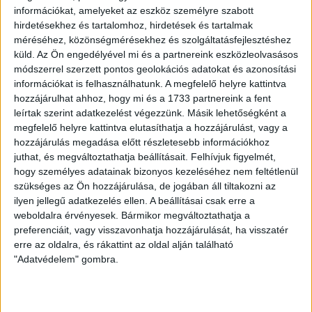
információkat, amelyeket az eszköz személyre szabott
hirdetésekhez és tartalomhoz, hirdetések és tartalmak
Nélküled nincsenek sztorik.
méréséhez, közönségmérésekhez és szolgáltatásfejlesztéshez
küld.
Az Ön engedélyével mi és a partnereink eszközleolvasásos
módszerrel szerzett pontos geolokációs adatokat és azonosítási
információkat is felhasználhatunk. A megfelelő helyre kattintva
hozzájárulhat ahhoz, hogy mi és a 1733 partnereink a fent
BANKKÁRTYA
ÁTUTALÁS
PAYPAL
leírtak szerint adatkezelést végezzünk. Másik lehetőségként a
megfelelő helyre kattintva elutasíthatja a hozzájárulást, vagy a
1%
ÍGY IS TÁMOGATHATSZ
hozzájárulás megadása előtt részletesebb információkhoz
juthat, és megváltoztathatja beállításait.
Felhívjuk figyelmét,
hogy személyes adatainak bizonyos kezeléséhez nem feltétlenül
Támogasd a munkánkat bankkártyás
szükséges az Ön hozzájárulása, de jogában áll tiltakozni az
fizetéssel! Köszönjük.
ilyen jellegű adatkezelés ellen. A beállításai csak erre a
weboldalra érvényesek. Bármikor megváltoztathatja a
5 000 Ft
10 000 Ft
20 000 Ft
preferenciáit, vagy visszavonhatja hozzájárulását, ha visszatér
erre az oldalra, és rákattint az oldal alján található
Egyedi összeg
"Adatvédelem" gombra.
E-mailcím
*