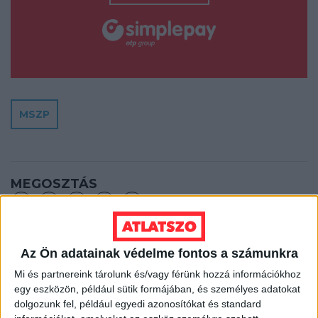
MSZP
MEGOSZTÁS
Az Ön adatainak védelme fontos a számunkra
A vendégblogokon megjelenő írások a szerzőik
Mi és partnereink tárolunk és/vagy férünk hozzá információkhoz
álláspontjait tükrözik, az Átlátszó nem gyakorol
egy eszközön, például sütik formájában, és személyes adatokat
szerkesztői kontrollt a tartalmuk felett.
dolgozunk fel, például egyedi azonosítókat és standard