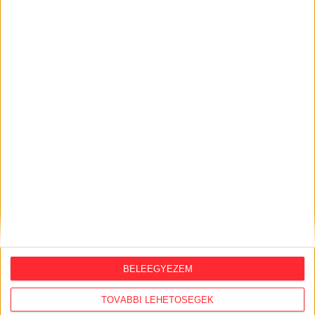
PROPAGANDAGÉP
Schmidt Mária 10 legdurvább Amerika-
ellenes kirohanása
A Fidesz-közeli történészasszony időnként a
legelvakultabb orosz propagandaoldalakon is túltesz.
Válogatás az elmúlt 1 év interjúiból.
BELEEGYEZEM
ERIC
TOVÁBBI LEHETŐSÉGEK
2023. május 24.
5
p