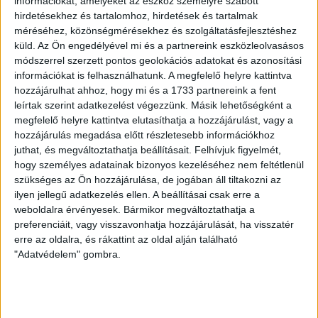
információkat, amelyeket az eszköz személyre szabott
hirdetésekhez és tartalomhoz, hirdetések és tartalmak
KÖVESS MINKET VAGY
LÉPJ VELÜNK
méréséhez, közönségmérésekhez és szolgáltatásfejlesztéshez
KAPCSOLATBA!
küld.
Az Ön engedélyével mi és a partnereink eszközleolvasásos
módszerrel szerzett pontos geolokációs adatokat és azonosítási
információkat is felhasználhatunk. A megfelelő helyre kattintva
hozzájárulhat ahhoz, hogy mi és a 1733 partnereink a fent
leírtak szerint adatkezelést végezzünk. Másik lehetőségként a
megfelelő helyre kattintva elutasíthatja a hozzájárulást, vagy a
hozzájárulás megadása előtt részletesebb információkhoz
juthat, és megváltoztathatja beállításait.
Felhívjuk figyelmét,
hogy személyes adatainak bizonyos kezeléséhez nem feltétlenül
szükséges az Ön hozzájárulása, de jogában áll tiltakozni az
ilyen jellegű adatkezelés ellen. A beállításai csak erre a
weboldalra érvényesek. Bármikor megváltoztathatja a
preferenciáit, vagy visszavonhatja hozzájárulását, ha visszatér
erre az oldalra, és rákattint az oldal alján található
"Adatvédelem" gombra.
KAPCSOLÓDÓ CIKKEK