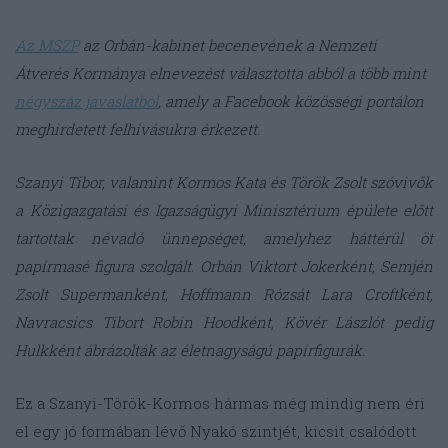
Az MSZP
az Orbán-kabinet becenevének a Nemzeti
Átverés Kormánya elnevezést választotta abból a több mint
négyszáz javaslatból
, amely a Facebook közösségi portálon
meghirdetett felhívásukra érkezett.
Szanyi Tibor, valamint Kormos Kata és Török Zsolt szóvivők
a Közigazgatási és Igazságügyi Minisztérium épülete előtt
tartottak névadó ünnepséget, amelyhez háttérül öt
papírmasé figura szolgált. Orbán Viktort Jokerként, Semjén
Zsolt Supermanként, Hoffmann Rózsát Lara Croftként,
Navracsics Tibort Robin Hoodként, Kövér Lászlót pedig
Hulkként ábrázolták az életnagyságú papírfigurák.
Ez a Szanyi-Török-Kormos hármas még mindig nem éri
el egy jó formában lévő Nyakó szintjét, kicsit csalódott