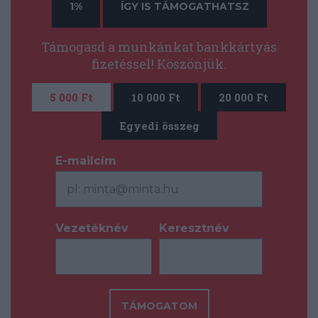
1%
ÍGY IS TÁMOGATHATSZ
Támogasd a munkánkat bankkártyás
fizetéssel! Köszönjük.
5 000 Ft
10 000 Ft
20 000 Ft
Egyedi összeg
E-mailcím
*
Vezetéknév
Keresztnév
*
*
TÁMOGATOM