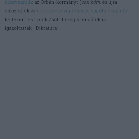
elnevezniük
az Orbán-kormányt (
van bőr!
), és újra
előszedték az
überkínos szuperhősös sajtótájékoztató
kellékeit. És Török Zsoltit még a rendőrök is
igazoltatták!!! Diktatúra!!!