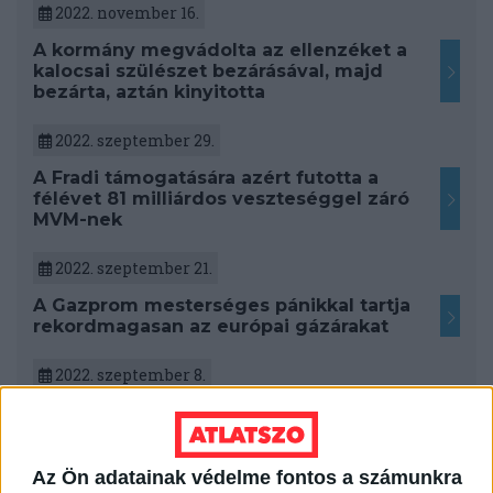
2022. november 16.
A kormány megvádolta az ellenzéket a
kalocsai szülészet bezárásával, majd
bezárta, aztán kinyitotta
2022. szeptember 29.
A Fradi támogatására azért futotta a
félévet 81 milliárdos veszteséggel záró
MVM-nek
2022. szeptember 21.
A Gazprom mesterséges pánikkal tartja
rekordmagasan az európai gázárakat
2022. szeptember 8.
Magyarországon már most is 6 olyan
hatóság működik, ami felléphetne a
korrupció ellen
Az Ön adatainak védelme fontos a számunkra