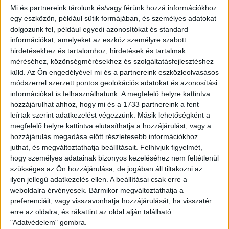
2022. augusztus 24.
Mi és partnereink tárolunk és/vagy férünk hozzá információkhoz
egy eszközön, például sütik formájában, és személyes adatokat
Olvasók nélküli bulvároldalak állami
dolgozunk fel, például egyedi azonosítókat és standard
hirdetéseiből nyeli a közpénzt a Rogán-
információkat, amelyeket az eszköz személyre szabott
Sarka koprodukció
hirdetésekhez és tartalomhoz, hirdetések és tartalmak
méréséhez, közönségmérésekhez és szolgáltatásfejlesztéshez
KÖVESS MINKET VAGY
LÉPJ VELÜNK
küld.
Az Ön engedélyével mi és a partnereink eszközleolvasásos
KAPCSOLATBA!
módszerrel szerzett pontos geolokációs adatokat és azonosítási
információkat is felhasználhatunk. A megfelelő helyre kattintva
hozzájárulhat ahhoz, hogy mi és a 1733 partnereink a fent
leírtak szerint adatkezelést végezzünk. Másik lehetőségként a
megfelelő helyre kattintva elutasíthatja a hozzájárulást, vagy a
hozzájárulás megadása előtt részletesebb információkhoz
juthat, és megváltoztathatja beállításait.
Felhívjuk figyelmét,
ATLATSZO.HU LEGFRISSEBB
hogy személyes adatainak bizonyos kezeléséhez nem feltétlenül
szükséges az Ön hozzájárulása, de jogában áll tiltakozni az
2026. augusztus 7.
ilyen jellegű adatkezelés ellen. A beállításai csak erre a
weboldalra érvényesek. Bármikor megváltoztathatja a
Orbán Gáspár Csádban, mérgező anyag
preferenciáit, vagy visszavonhatja hozzájárulását, ha visszatér
Újpesten és Rákospalotán
erre az oldalra, és rákattint az oldal alján található
"Adatvédelem" gombra.
2026. augusztus 7.