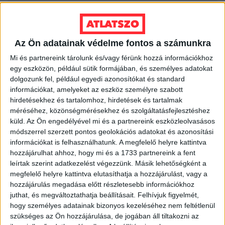
2022. szeptember 29.
A Fradi támogatására azért futotta a
Az Ön adatainak védelme fontos a számunkra
félévet 81 milliárdos veszteséggel záró
MVM-nek
Mi és partnereink tárolunk és/vagy férünk hozzá információkhoz
egy eszközön, például sütik formájában, és személyes adatokat
2022. szeptember 21.
dolgozunk fel, például egyedi azonosítókat és standard
információkat, amelyeket az eszköz személyre szabott
A Gazprom mesterséges pánikkal tartja
hirdetésekhez és tartalomhoz, hirdetések és tartalmak
rekordmagasan az európai gázárakat
méréséhez, közönségmérésekhez és szolgáltatásfejlesztéshez
küld.
Az Ön engedélyével mi és a partnereink eszközleolvasásos
2022. szeptember 8.
módszerrel szerzett pontos geolokációs adatokat és azonosítási
Magyarországon már most is 6 olyan
információkat is felhasználhatunk. A megfelelő helyre kattintva
hatóság működik, ami felléphetne a
hozzájárulhat ahhoz, hogy mi és a 1733 partnereink a fent
korrupció ellen
leírtak szerint adatkezelést végezzünk. Másik lehetőségként a
megfelelő helyre kattintva elutasíthatja a hozzájárulást, vagy a
2022. augusztus 24.
hozzájárulás megadása előtt részletesebb információkhoz
juthat, és megváltoztathatja beállításait.
Felhívjuk figyelmét,
Olvasók nélküli bulvároldalak állami
hogy személyes adatainak bizonyos kezeléséhez nem feltétlenül
hirdetéseiből nyeli a közpénzt a Rogán-
szükséges az Ön hozzájárulása, de jogában áll tiltakozni az
Sarka koprodukció