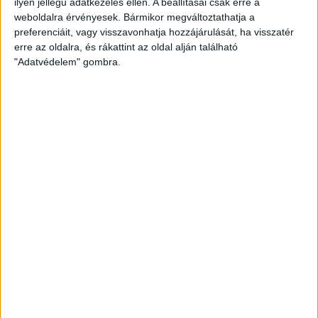
ilyen jellegű adatkezelés ellen. A beállításai csak erre a
weboldalra érvényesek. Bármikor megváltoztathatja a
KÖVESS MINKET VAGY
LÉPJ VELÜNK
preferenciáit, vagy visszavonhatja hozzájárulását, ha visszatér
KAPCSOLATBA!
erre az oldalra, és rákattint az oldal alján található
"Adatvédelem" gombra.
ATLATSZO.HU LEGFRISSEBB
2026. augusztus 6.
Mészárosék V-Híd Kft.-je behúzta az első,
300 milliós tenderét a választások óta
2026. augusztus 6.
Mi maradt mára a független sajtóból? –
podcast Mong Attilával az Átlátszó 15.
szülinapja alkalmából