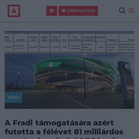
TÁMOGATOM
FOCI
A Fradi támogatására azért
futotta a félévet 81 milliárdos