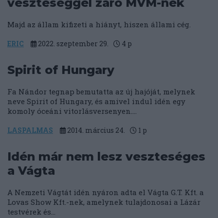
veszteséggel záró MVM-nek
Majd az állam kifizeti a hiányt, hiszen állami cég.
ERIC
2022. szeptember 29.
4
p
Spirit of Hungary
Fa Nándor tegnap bemutatta az új hajóját, melynek
neve Spirit of Hungary, és amivel indul idén egy
komoly óceáni vitorlásversenyen....
LASPALMAS
2014. március 24.
1
p
Idén már nem lesz veszteséges
a Vágta
A Nemzeti Vágtát idén nyáron adta el Vágta G.T. Kft. a
Lovas Show Kft.-nek, amelynek tulajdonosai a Lázár
testvérek és...