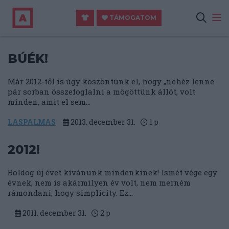
TÁMOGATOM
BÚÉK!
Már 2012-től is úgy köszöntünk el, hogy „nehéz lenne
pár sorban összefoglalni a mögöttünk állót, volt
minden, amit el sem...
LASPALMAS
2013. december 31.
1
p
2012!
Boldog új évet kívánunk mindenkinek! Ismét vége egy
évnek, nem is akármilyen év volt, nem merném
rámondani, hogy simplicity. Ez...
2011. december 31.
2
p