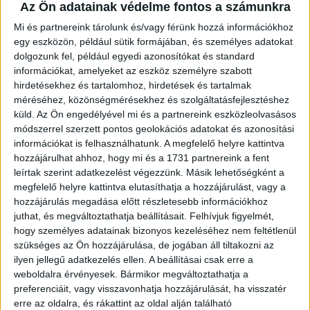
Az Ön adatainak védelme fontos a számunkra
2022. augusztus 24.
Mi és partnereink tárolunk és/vagy férünk hozzá információkhoz
egy eszközön, például sütik formájában, és személyes adatokat
Olvasók nélküli bulvároldalak állami
dolgozunk fel, például egyedi azonosítókat és standard
hirdetéseiből nyeli a közpénzt a Rogán-
információkat, amelyeket az eszköz személyre szabott
Sarka koprodukció
hirdetésekhez és tartalomhoz, hirdetések és tartalmak
méréséhez, közönségmérésekhez és szolgáltatásfejlesztéshez
KÖVESS MINKET VAGY
LÉPJ VELÜNK
küld.
Az Ön engedélyével mi és a partnereink eszközleolvasásos
KAPCSOLATBA!
módszerrel szerzett pontos geolokációs adatokat és azonosítási
információkat is felhasználhatunk. A megfelelő helyre kattintva
hozzájárulhat ahhoz, hogy mi és a 1731 partnereink a fent
leírtak szerint adatkezelést végezzünk. Másik lehetőségként a
megfelelő helyre kattintva elutasíthatja a hozzájárulást, vagy a
hozzájárulás megadása előtt részletesebb információkhoz
juthat, és megváltoztathatja beállításait.
Felhívjuk figyelmét,
ATLATSZO.HU LEGFRISSEBB
hogy személyes adatainak bizonyos kezeléséhez nem feltétlenül
szükséges az Ön hozzájárulása, de jogában áll tiltakozni az
2026. augusztus 6.
ilyen jellegű adatkezelés ellen. A beállításai csak erre a
weboldalra érvényesek. Bármikor megváltoztathatja a
Mi maradt mára a független sajtóból? –
preferenciáit, vagy visszavonhatja hozzájárulását, ha visszatér
podcast Mong Attilával az Átlátszó 15.
erre az oldalra, és rákattint az oldal alján található
szülinapja alkalmából