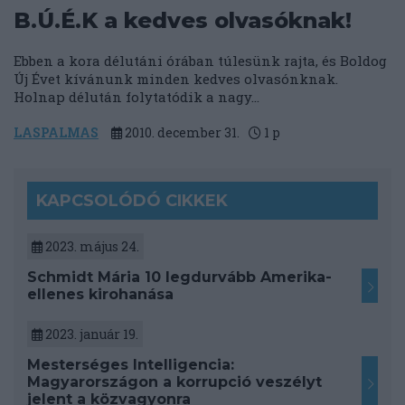
B.Ú.É.K a kedves olvasóknak!
Ebben a kora délutáni órában túlesünk rajta, és Boldog
Új Évet kívánunk minden kedves olvasónknak.
Holnap délután folytatódik a nagy...
LASPALMAS
2010. december 31.
1
p
KAPCSOLÓDÓ CIKKEK
2023. május 24.
Schmidt Mária 10 legdurvább Amerika-
ellenes kirohanása
2023. január 19.
Mesterséges Intelligencia:
Magyarországon a korrupció veszélyt
jelent a közvagyonra