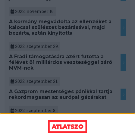
2022. november 16.
A kormány megvádolta az ellenzéket a
kalocsai szülészet bezárásával, majd
bezárta, aztán kinyitotta
2022. szeptember 29.
A Fradi támogatására azért futotta a
félévet 81 milliárdos veszteséggel záró
MVM-nek
2022. szeptember 21.
A Gazprom mesterséges pánikkal tartja
rekordmagasan az európai gázárakat
2022. szeptember 8.
Magyarországon már most is 6 olyan
hatóság működik, ami felléphetne a
korrupció ellen