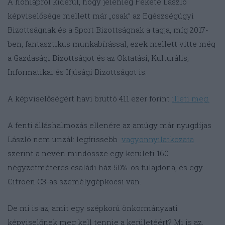
A honlapról kiderül, hogy jelenleg Fekete László
képviselősége mellett már „csak” az Egészségügyi
Bizottságnak és a Sport Bizottságnak a tagja, míg 2017-
ben, fantasztikus munkabírással, ezek mellett vitte még
a Gazdasági Bizottságot és az Oktatási, Kulturális,
Informatikai és Ifjúsági Bizottságot is.
A képviselőségért havi bruttó 411 ezer forint
illeti meg.
A fenti álláshalmozás ellenére az amúgy már nyugdíjas
László nem urizál: legfrissebb
vagyonnyilatkozata
szerint a nevén mindössze egy kerületi 160
négyzetméteres családi ház 50%-os tulajdona, és egy
Citroen C3-as személygépkocsi van.
De mi is az, amit egy szépkorú önkormányzati
képviselőnek meg kell tennie a kerületéért? Mi is az,