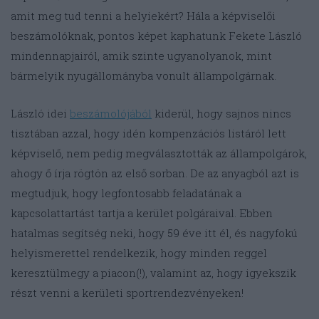
amit meg tud tenni a helyiekért? Hála a képviselői
beszámolóknak, pontos képet kaphatunk Fekete László
mindennapjairól, amik szinte ugyanolyanok, mint
bármelyik nyugállományba vonult állampolgárnak.
László idei
beszámolójából
kiderül, hogy sajnos nincs
tisztában azzal, hogy idén kompenzációs listáról lett
képviselő, nem pedig megválasztották az állampolgárok,
ahogy ő írja rögtön az első sorban. De az anyagból azt is
megtudjuk, hogy legfontosabb feladatának a
kapcsolattartást tartja a kerület polgáraival. Ebben
hatalmas segítség neki, hogy 59 éve itt él, és nagyfokú
helyismerettel rendelkezik, hogy minden reggel
keresztülmegy a piacon(!), valamint az, hogy igyekszik
részt venni a kerületi sportrendezvényeken!