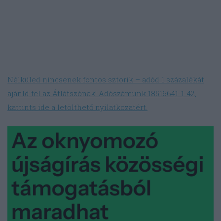
Nélküled nincsenek fontos sztorik – adód 1 százalékát
ajánld fel az Átlátszónak! Adószámunk 18516641-1-42,
kattints ide a letölthető nyilatkozatért.