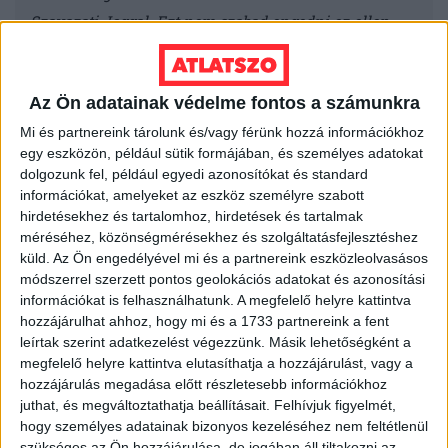
Szavazati Joggal. Ezt nem szabad engedni ez ellen
minden eszközzel harcolni kell. Pártállástól politikától
függetlenül – Össze kellene fognunk EGYMÁSSAL,
Az Ön adatainak védelme fontos a számunkra
Szüleink, Gyermekink Családjaink és Sajátmagunk
érdekében”
Mi és partnereink tárolunk és/vagy férünk hozzá információkhoz
egy eszközön, például sütik formájában, és személyes adatokat
dolgozunk fel, például egyedi azonosítókat és standard
információkat, amelyeket az eszköz személyre szabott
A teljes beszámoló itt olvasható, aki érez magában
hirdetésekhez és tartalomhoz, hirdetések és tartalmak
affinitást, kijavíthatja a nyelvhelyességi és helyesírási
méréséhez, közönségmérésekhez és szolgáltatásfejlesztéshez
hibákat!
küld.
Az Ön engedélyével mi és a partnereink eszközleolvasásos
módszerrel szerzett pontos geolokációs adatokat és azonosítási
információkat is felhasználhatunk. A megfelelő helyre kattintva
hozzájárulhat ahhoz, hogy mi és a 1733 partnereink a fent
leírtak szerint adatkezelést végezzünk. Másik lehetőségként a
megfelelő helyre kattintva elutasíthatja a hozzájárulást, vagy a
hozzájárulás megadása előtt részletesebb információkhoz
juthat, és megváltoztathatja beállításait.
Felhívjuk figyelmét,
hogy személyes adatainak bizonyos kezeléséhez nem feltétlenül
szükséges az Ön hozzájárulása, de jogában áll tiltakozni az