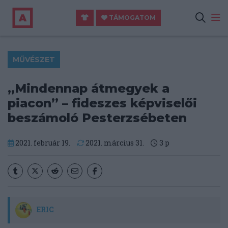
TÁMOGATOM
MŰVÉSZET
„Mindennap átmegyek a
piacon” – fideszes képviselői
beszámoló Pesterzsébeten
2021. február 19.
2021. március 31.
3
p
ERIC