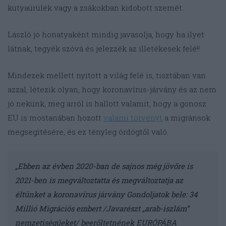
kutyaürülék vagy a zsákokban kidobott szemét.
László jó honatyaként mindig javasolja, hogy ha ilyet
látnak, tegyék szóvá és jelezzék az illetékesek felé!!
Mindezek mellett nyitott a világ felé is, tisztában van
azzal, létezik olyan, hogy koronavírus-járvány és az nem
jó nekünk, meg arról is hallott valamit, hogy a gonosz
EU is mostanában hozott
valami törvényt
a migránsok
megsegítésére, és ez tényleg ördögtől való.
„Ebben az évben 2020-ban de sajnos még jövőre is
2021-ben is megváltoztatta és megváltoztatja az
éltünket a koronavírus járvány Gondoljatok bele: 34
Millió Migrációs embert /Javarészt „arab-iszlám”
nemzetiségűeket/ beerőltetnének EURÓPÁBA