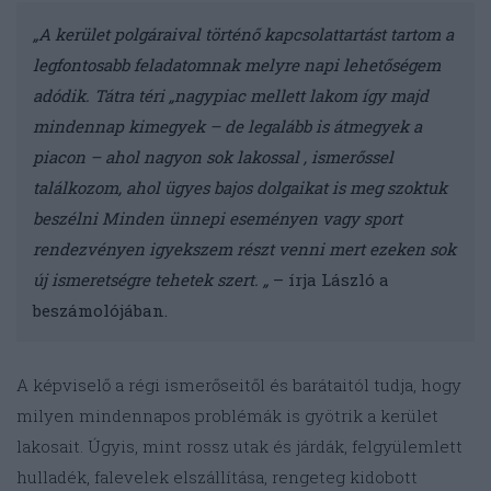
„A kerület polgáraival történő kapcsolattartást tartom a
legfontosabb feladatomnak melyre napi lehetőségem
adódik. Tátra téri „nagypiac mellett lakom így majd
mindennap kimegyek – de legalább is átmegyek a
piacon – ahol nagyon sok lakossal , ismerőssel
találkozom, ahol ügyes bajos dolgaikat is meg szoktuk
beszélni Minden ünnepi eseményen vagy sport
rendezvényen igyekszem részt venni mert ezeken sok
új ismeretségre tehetek szert. „
– írja László a
beszámolójában.
A képviselő a régi ismerőseitől és barátaitól tudja, hogy
milyen mindennapos problémák is gyötrik a kerület
lakosait. Úgyis, mint rossz utak és járdák, felgyülemlett
hulladék, falevelek elszállítása, rengeteg kidobott