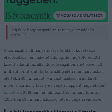
Adj 1%-ot, hogy megtudd, mire megy el az adód 99
százaléka!
A kórházak alulfinanszírozása és ebből következő
eladósodása nem újkeletű dolog, de míg 2010 és 2011
között sikerült az állandó adósságállományt bőven 20
milliárd forint alatt tartani, addig idén már márciusban
elérték a 30 milliárdot. Mindezt ráadásul a nulláról,
mivel a kormány tavaly év végén „roppant nagylelkűen”
kifizette
a 2018-ban felhalmozott 55 milliárd forintot
(2017-ben 53 milliárd adósság lett év végén rendezve).
A két legnagyobb adós most a Péterfy