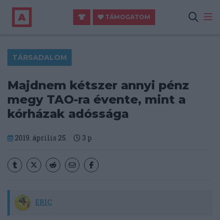
TÁMOGATOM
TÁRSADALOM
Majdnem kétszer annyi pénz
megy TAO-ra évente, mint a
kórházak adóssága
2019. április 25.
3
p
ERIC