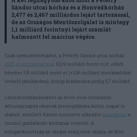
Sándor utcai kórház és a Honvédkórház
2,477 és 2,467 milliárdos lejárt tartozással,
de az Országos Mentőszolgálat is mintegy
1,1 milliárd forintnyi lejárt számlát
halmozott fel március végére.
Csak szemléltetésként, a Péterfy Sándor utcai kórház
2017-es költségvetése
13,29 milliárd forint volt, ebből
bérekre 5,8 milliárd ment el (+1,56 milliárd munkaadókat
terhelő járulékokra), dologi kiadásokra pedig 5,7 milliárd.
Látszatintézkedésként az évről-évre visszatérő
adósságcsapda okainak kivizsgálására külön csapat is
alakult, emellett Kásler miniszter elkezdte
kirugdosni
a
rosszul gazdálkodó kórházak vezetőit. A
vizsgálóbizottság az okokat máig nem találja, de Kóti