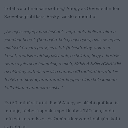
Totális alulfinanszírozottság! Ahogy az Orvostechnikai
Szövetség főtitkára, Rásky László elmondta:
„Az egészségügy vezetésének végre neki kellene állni a
jelenlegi hbcs-k (homogén-betegségcsoport, azaz az egyes
ellátásokért járó pénz) és a tvk (teljesítmény-volumen
korlát) rendszer átdolgozásának, és belátni, hogy a kórházi
üzem a jelenlegi feltételek, mellett, EZEN A SZÍNVONALON
az előirányzottnál is – alsó hangon 50 milliárd forinttal –
többért működik, amit mindenképpen előre bele kellene
kalkulálni a finanszírozásba.”
Évi 50 milliárd forint. Bagó! Ahogy az alábbi grafikon is
mutatja, többet kapnak a sportklubok TAO-ban, mióta
működik a rendszer, és Orbán a kedvenc hobbijára költi
az adónkat.