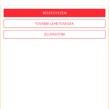
ingatlanos-dinasztiához vezetnek a szálak
BELEEGYEZEM
2026. augusztus 3.
Feleslegessé váltak a külföldi orbánisták,
TOVÁBBI LEHETŐSÉGEK
vezetőik Amerikában házalnak a
hálózattal
ELUTASÍTOM
AJÁNLÓ