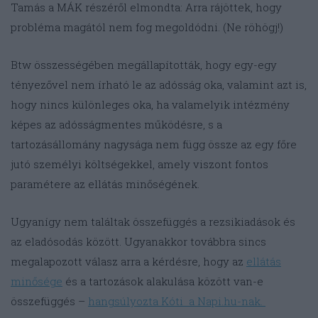
Tamás a MÁK részéről elmondta: Arra rájöttek, hogy
probléma magától nem fog megoldódni. (Ne röhögj!)
Btw összességében megállapították, hogy egy-egy
tényezővel nem írható le az adósság oka, valamint azt is,
hogy nincs különleges oka, ha valamelyik intézmény
képes az adósságmentes működésre, s a
tartozásállomány nagysága nem függ össze az egy főre
jutó személyi költségekkel, amely viszont fontos
paramétere az ellátás minőségének.
Ugyanígy nem találtak összefüggés a rezsikiadások és
az eladósodás között. Ugyanakkor továbbra sincs
megalapozott válasz arra a kérdésre, hogy az
ellátás
minősége
és a tartozások alakulása között van-e
összefüggés –
hangsúlyozta Kóti a Napi.hu-nak.