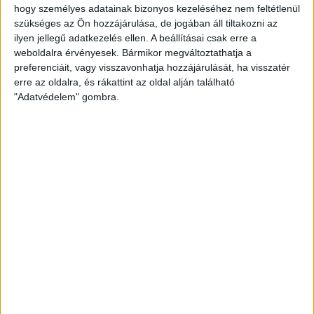
a 7,7 milliárd forintos TAO-pénzek mellett további 6,3
hogy személyes adatainak bizonyos kezeléséhez nem feltétlenül
milliárd támogatást is kaptak különböző gazdasági
szükséges az Ön hozzájárulása, de jogában áll tiltakozni az
ilyen jellegű adatkezelés ellen. A beállításai csak erre a
szervezetektől. A FUNA-nak ugyan weboldala sincs, de a
weboldalra érvényesek. Bármikor megváltoztathatja a
Puskás Akadémia szponzorfala alapján nem nehéz
preferenciáit, vagy visszavonhatja hozzájárulását, ha visszatér
kitalálni kik lehetnek ezek a
bőkezű támogatók
.
erre az oldalra, és rákattint az oldal alján található
"Adatvédelem" gombra.
És miközben a kórházakban hullik a vakolat, addig a
felcsúti fociakadémia 12,5 milliárd forintos Sport- és
Konferenciaközpontjában biomechanikai labort
hoztak
létre
, ahol a focisták a NASA által kifejlesztett,
vákuumtechnológián alapuló
antigravitációs futópadon
edzhetnek.